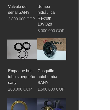
Valvula de
Bomba
señal SANY
hidráulica
Rexroth
Precio
2.800.000 COP
10VO28
Precio
8.000.000 COP
Empaque buje
Casquillo
tubo s pequeño
autobomba
sany
SANY
Precio
Precio
280.000 COP
1.500.000 COP