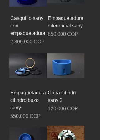
Casquillo sany
Empaquetadura
con
diferencial sany
empaquetadura
Precio
850.000 COP
Precio
2.800.000 COP
Empaquetadura
Copa cilindro
cilindro buzo
sany 2
sany
Precio
120.000 COP
Precio
550.000 COP