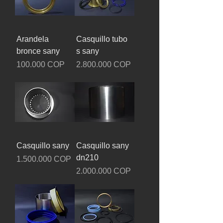
Arandela
Casquillo tubo
bronce sany
s sany
Precio
Precio
100.000 COP
2.800.000 COP
Casquillo sany
Casquillo sany
dn210
Precio
1.500.000 COP
Precio
2.000.000 COP