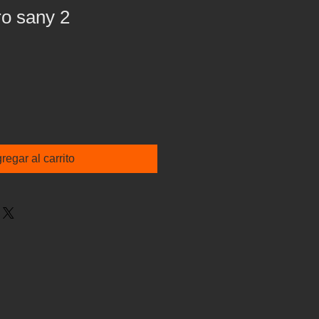
ro sany 2
io
regar al carrito