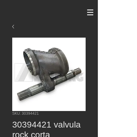
SKU: 30394421
30394421 valvula
rock corta