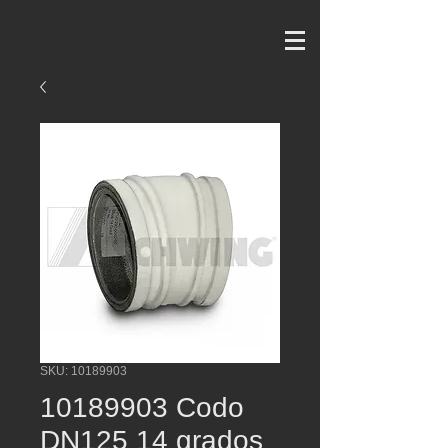
SKU: 10189903
10189903 Codo
DN125 14 grados