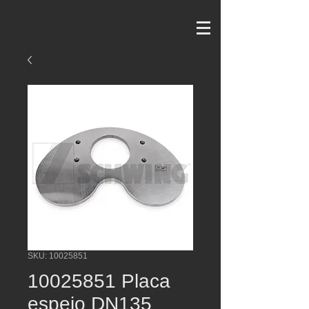
SKU: 10025851
10025851 Placa
espejo DN135